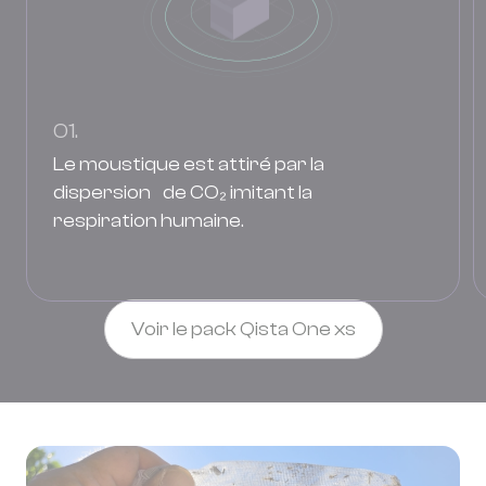
01.
Le moustique est attiré par la
dispersion de CO₂ imitant la
respiration humaine.
Voir le pack Qista One xs