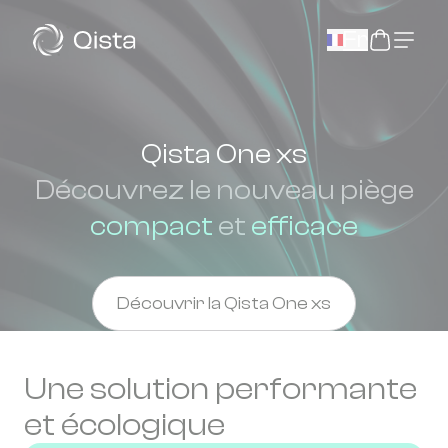
Panneau de gestion des cookies
Fr
Qista One xs
Découvrez le nouveau piège
compact
et
efficace
Découvrir la Qista One xs
Une solution performante
et écologique