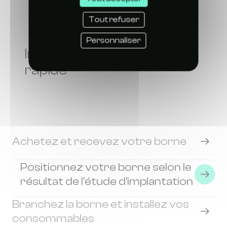
Tout refuser
Personnaliser
Installation simple et
rapide
Achetez et recevez votre borne
Positionnez votre borne selon le
résultat de l'étude d'implantation
Branchez la borne et installez vos
consommables