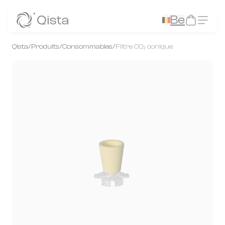
Panneau de gestion des cookies
Be
Qista
/
Produits
/
Consommables
/
Filtre CO₂ conique