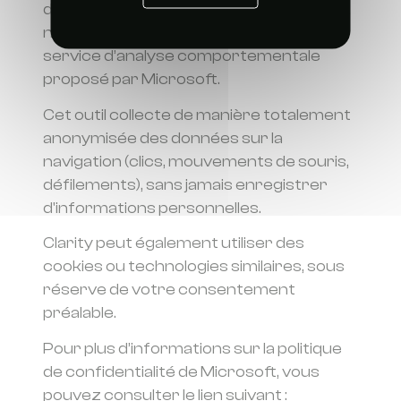
de l’expérience utilisateur sur notre site,
nous utilisons l’outil Microsoft Clarity, un
service d’analyse comportementale
proposé par Microsoft.
Cet outil collecte de manière totalement
anonymisée des données sur la
navigation (clics, mouvements de souris,
défilements), sans jamais enregistrer
d'informations personnelles.
Clarity peut également utiliser des
cookies ou technologies similaires, sous
réserve de votre consentement
préalable.
Pour plus d’informations sur la politique
de confidentialité de Microsoft, vous
pouvez consulter le lien suivant :