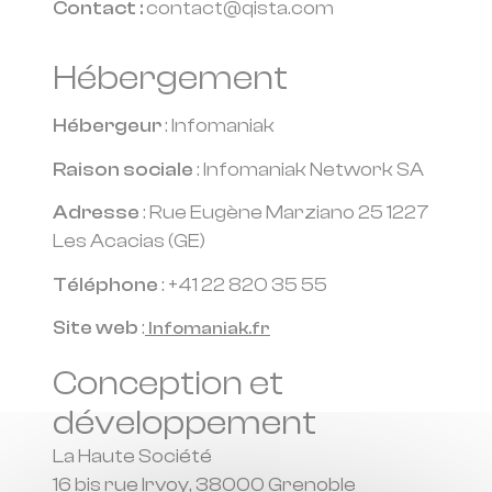
Contact :
contact@qista.com
Hébergement
Hébergeur
: Infomaniak
Raison sociale
: Infomaniak Network SA
Adresse
: Rue Eugène Marziano 25 1227
Les Acacias (GE)
Téléphone
: +41 22 820 35 55
Site web
:
Infomaniak.fr
Conception et
développement
La Haute Société
16 bis rue Irvoy, 38000 Grenoble