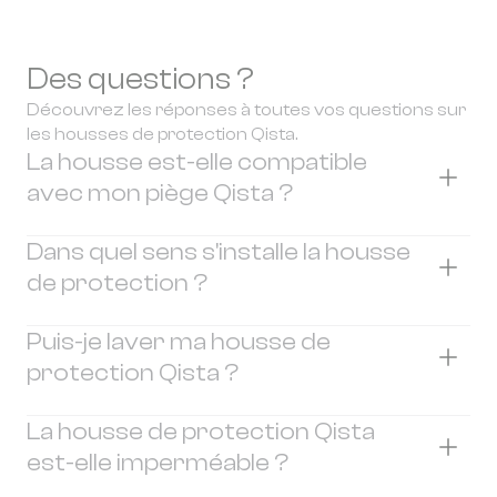
Des questions ?
Découvrez les réponses à toutes vos questions sur
les housses de protection Qista.
La housse est-elle compatible
avec mon piège Qista ?
Cette housse de protection est compatible
Dans quel sens s'installe la housse
avec les modèles suivants :
de protection ?
BAM Visio+ (modèle 2024)
Qista One (modèle 2025)
La fermeture zippée doit être positionnée du
Puis-je laver ma housse de
BAM Optima (modèle 2025)
côté de la porte arrière de votre piège Qista.
protection Qista ?
La partie opposée au zip est légèrement plus
Si vous avez un doute sur la compatibilité de
large afin de laisser passer le coffre et le
Oui. Mais la housse de protection ne doit pas
La housse de protection Qista
votre appareil, n’hésitez pas à contacter nos
chapeau de votre machine.
être lavée en machine. Elle doit être lavée à la
est-elle imperméable ?
équipes.
main à basse température.