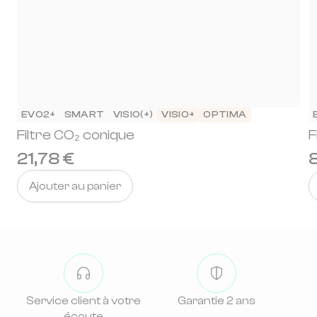
EVO2+
SMART
VISIO(+)
VISIO+
OPTIMA
Filtre CO₂ conique
F
21,78 €
8
Ajouter au panier
Service client à votre
Garantie 2 ans
écoute