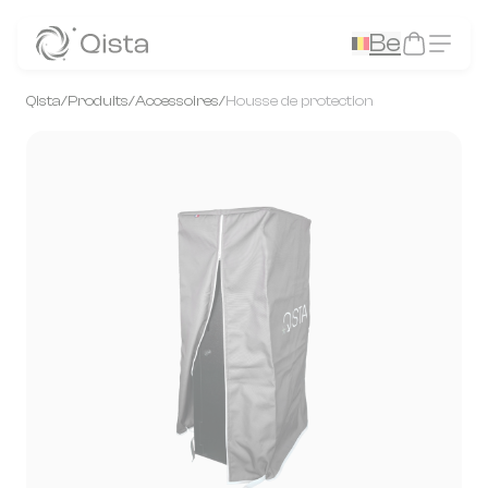
Panneau de gestion des cookies
Be
Qista
/
Produits
/
Accessoires
/
Housse de protection