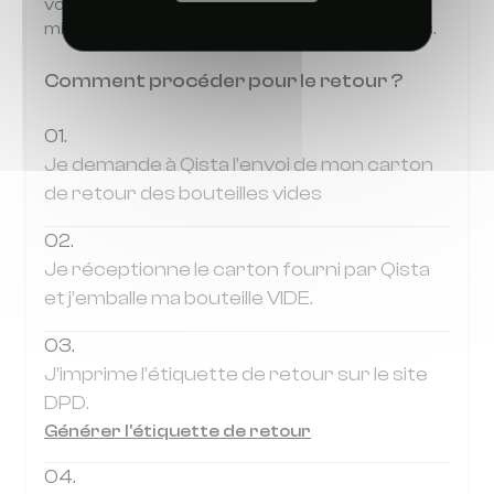
votre dernier pack, vous payerez à nouveau la
mise à disposition des bouteilles commandées.
Comment procéder pour le retour ?
01.
Je demande à Qista l’envoi de mon carton
de retour des bouteilles vides
02.
Je réceptionne le carton fourni par Qista
et j’emballe ma bouteille VIDE.
03.
J’imprime l’étiquette de retour sur le site
DPD.
Générer l'étiquette de retour
04.