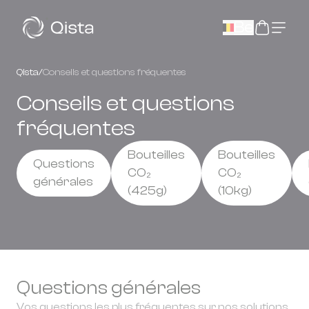
Panneau de gestion des cookies
Be
Qista
/
Conseils et questions fréquentes
Conseils et questions
fréquentes
Bouteilles
Bouteilles
Questions
CO₂
CO₂
générales
(425g)
(10kg)
Questions générales
Vos questions les plus fréquentes sur nos solutions