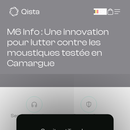
Panneau de gestion des cookies
Be
M6 Info : Une innovation
pour lutter contre les
moustiques testée en
Camargue
Service client à votre
Garantie 2 ans
écoute