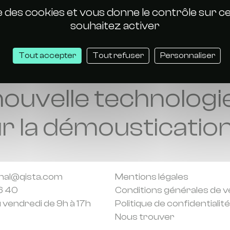
ise des cookies et vous donne le contrôle sur 
souhaitez activer
Tout accepter
Tout refuser
Personnaliser
nouvelle technologi
r la démousticatio
onal@qista.com
Mentions légales
6 40
Conditions générales de v
u vendredi de 9h à 17h
Politique de confidentialité
Nous trouver