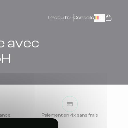
Produits
Conseils
Be
e avec
bH
rance
Paiement en 4x sans frais