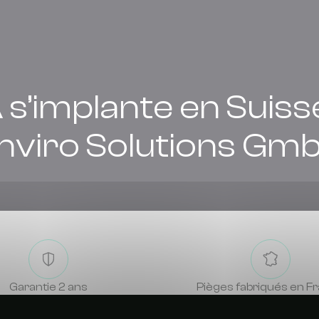
 s’implante en Suiss
nviro Solutions Gm
Garantie 2 ans
Pièges fabriqués en F