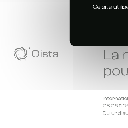
Ce site util
La 
pou
internati
08 06 11 0
Du lundi a