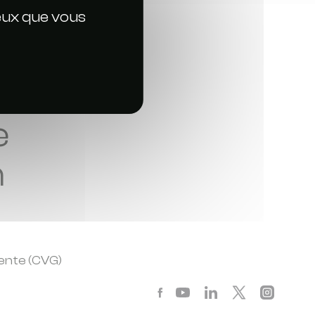
ceux que vous
e
n
ente (CVG)