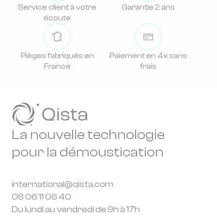
nos derniers modèles de piège avant la saison
Service client à votre
Garantie 2 ans
Résultat :
Votre bouteille de CO₂ a une durée
prochaine.
écoute
d'utilisation de 2 mois mais son prix reste
identique, réduisant ainsi les frais
👉
Envoyer un email à Qista
d'utilisation de votre piège Qista.
👉
Appeler Qista
Pièges fabriqués en
Paiement en 4x sans
France
frais
La nouvelle technologie
pour la démoustication
international@qista.com
08 06 11 06 40
Du lundi au vendredi de 9h à 17h