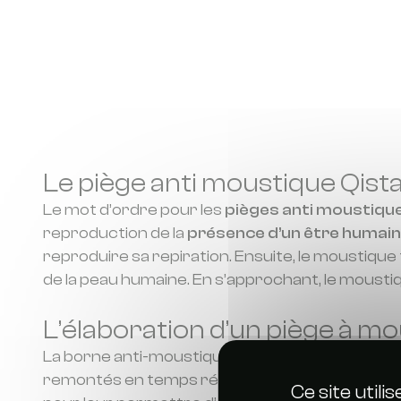
Le piège anti moustique Qist
Le mot d’ordre pour les
pièges anti moustiqu
reproduction de la
présence d’un être humain
reproduire sa repiration. Ensuite, le moustique f
de la peau humaine. En s’approchant, le mousti
L’élaboration d’un piège à m
La borne anti-moustique française innove grâ
remontés en temps réel pour connaitre les pe
Ce site util