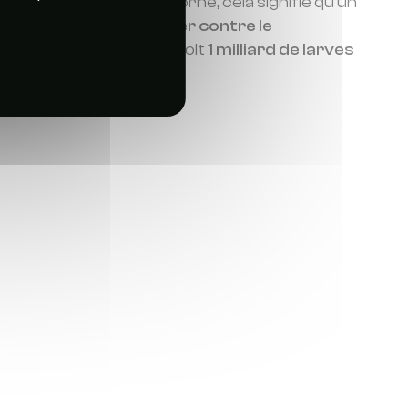
ont capturés par la borne, cela signifie qu’un
ormations clés pour
lutter contre le
illions de moustiques
, soit
1 milliard de larves