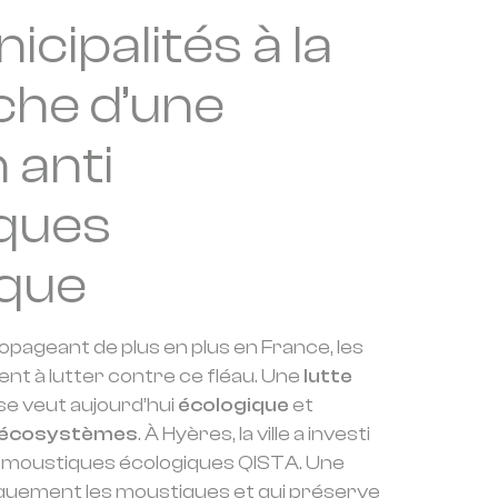
cipalités à la
che d’une
 anti
ques
ique
opageant de plus en plus en France, les
ent à lutter contre ce fléau. Une
lutte
se veut aujourd’hui
écologique
et
 écosystèmes
. À Hyères, la ville a investi
i moustiques écologiques QISTA. Une
niquement les moustiques et qui préserve