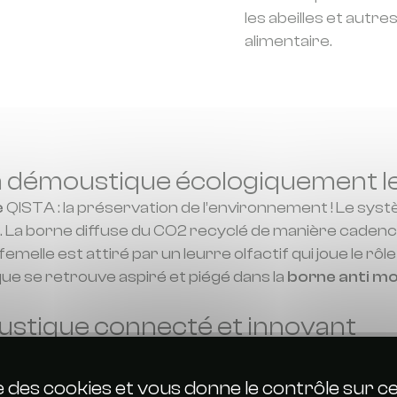
les abeilles et autre
alimentaire.
a démoustique écologiquement les
e
QISTA : la préservation de l’environnement ! Le sys
. La borne diffuse du CO2 recyclé de manière caden
emelle est attiré par un leurre olfactif qui joue le rôl
que se retrouve aspiré et piégé dans la
borne anti m
oustique connecté et innovant
ce à son système de comptabilisation des moustique
rformances des pièges mais plus encore ! Ces donné
ise des cookies et vous donne le contrôle sur 