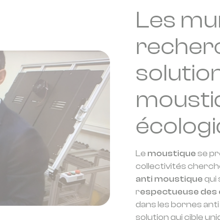
Les muni
recher
solution
mousti
écolog
Le
moustique
se pr
collectivités cherch
anti moustique
qui 
r
espectueuse des
dans les bornes ant
solution qui cible u