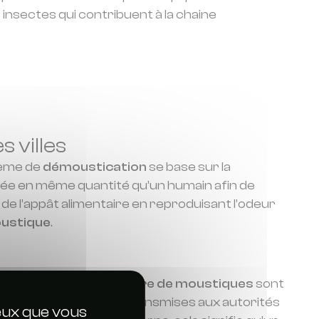
s insectes qui contribuent à la chaine
 villes
tème de
démoustication
se base sur la
cée en même quantité qu’un humain afin de
e de l’appât alimentaire en reproduisant l’odeur
oustique
.
s. Les volumes de
capture de moustiques
sont
es primordiales sont transmises aux autorités
ceux que vous