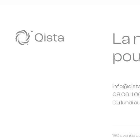
La 
pou
info@qist
08 06 11 0
Du lundi a
130 avenue d