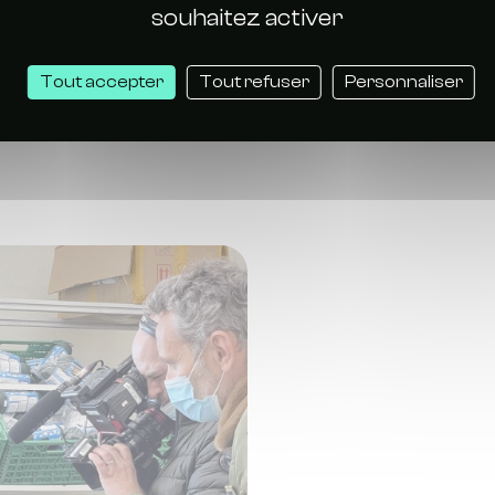
e démoustication
. Lorsque beaucoup de moustiques s
souhaitez activer
roximité. Les autorités compétentes disposent des inf
ères, les bornes anti moustique ont capturé plus de
2 m
Tout accepter
Tout refuser
Personnaliser