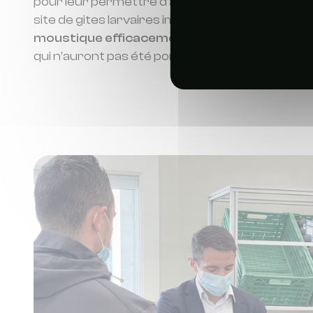
pour leur permettre d’affiner leur
stratégie d
site de gites larvaires important se situe à p
moustique efficacement
. Pour la ville de Hy
qui n’auront pas été pondues en 2020 !