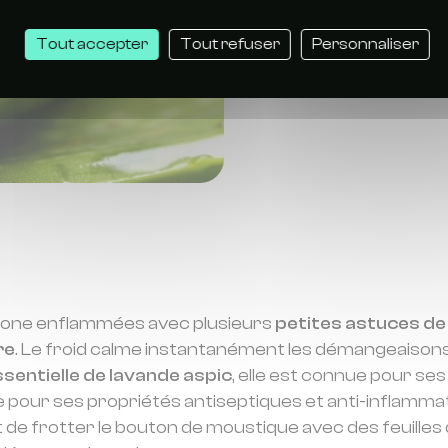
Soulage
de mou
Tout accepter
Tout refuser
Personnaliser
 zone enflammées avec plusieurs
petites astuces d
re
. Le froid calme instantanément les démangeaison
ssentielle de lavande aspic
, elle est connue pour se
ue pour ses propriétés antiseptiques et anti-inflamma
 frotter le bouton de moustique avec des feuilles 