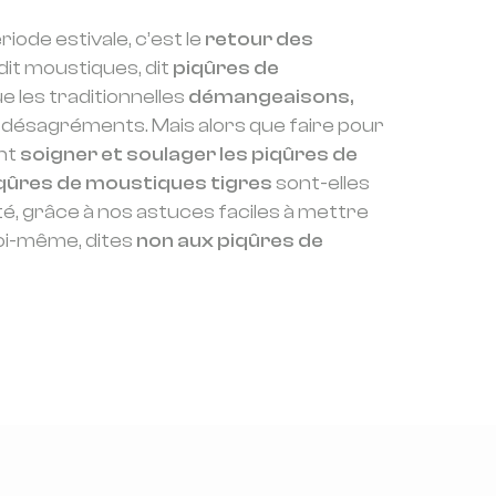
ode estivale, c’est le
retour des
i dit moustiques, dit
piqûres de
ue les traditionnelles
démangeaisons,
 désagréments. Mais alors que faire pour
nt
soigner et soulager les piqûres de
qûres de moustiques tigres
sont-elles
té, grâce à nos astuces faciles à mettre
soi-même, dites
non aux piqûres de