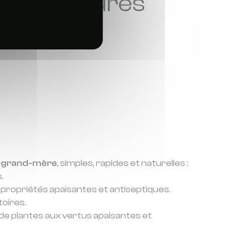
r les piqûres
stiques
e grand-mère
, simples, rapides et naturelles :
s.
s propriétés apaisantes et antiseptiques.
toires.
de plantes aux vertus apaisantes et