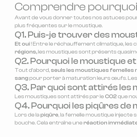
Comprendre pourquoi l
Avant de vous donner toutes nos astuces pour 
plus fréquentes sur le moustique.
Q1. Puis-je trouver des mous
Et oui
! Entre le réchauffement climatique, le
régions,
les moustiques sont présents quasimen
Q2. Pourquoi le moustique et
Tout d’abord,
seuls les moustiques femelles 
sang
pour porter à maturation leurs œufs. Les
Q3. Par quoi sont attirés les
Les moustiques sont attirés par le
CO2
que nou
Q4. Pourquoi les piqûres d
Lors de la
piqûre
, la femelle moustique injecte 
bouche. Cela entraîne une
réaction immédiat