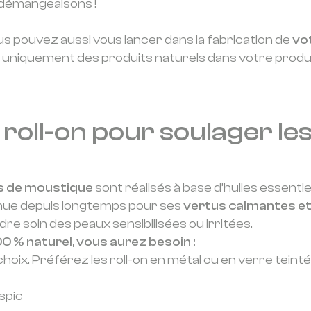
s démangeaisons !
ous pouvez aussi vous lancer dans la fabrication de
vo
er uniquement des produits naturels dans votre produ
n roll-on pour soulager le
s de moustique
sont réalisés à base d’huiles essenti
nue depuis longtemps pour ses
vertus calmantes et
dre soin des peaux sensibilisées ou irritées.
00 % naturel, vous aurez besoin :
choix. Préférez les roll-on en métal ou en verre teint
spic