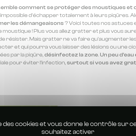
semble comment se protéger des moustiques et c
impossible d’échapper totalement à leurs piqûres. A
almer les démangeaisons
? Voici toutes nos astuces e
e moustique ! Plus vous allez gratter et plus vous aur
r de résister. Mais gratter ne va faire qu’augmenter l
ecter et qui pourra vous laisser des lésions ou une ci
es par la piqûre,
désinfectez la zone
.
Un peu d’eau 
ale pour éviter l’infection,
surtout si vous avez gra
ise des cookies et vous donne le contrôle sur 
souhaitez activer