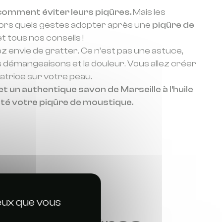
omment éviter leurs piqûres.
Mais les
lors quels gestes adopter après une
piqûre de
t tous nos conseils !
ez envie de gratter. Ce n’est pas une astuce,
es démangeaisons et la douleur. Vous allez créer
catrice sur votre peau.
et un authentique savon de Marseille à l’huile
tté votre piqûre de moustique.
ceux que vous