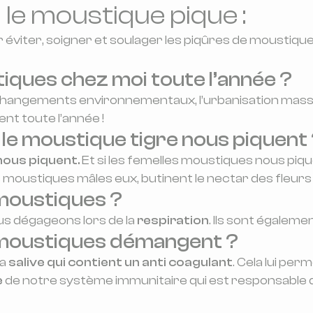
e moustique pique :
éviter, soigner et soulager les piqûres de moustique
tiques chez moi toute l’année ?
s changements environnementaux, l’urbanisation massi
t toute l’année !
 le moustique tigre nous piquent
nous piquent.
Et si les femelles moustiques nous piqu
 moustiques mâles eux, butinent le nectar des fleurs
 moustiques ?
s dégageons lors de la
respiration
. Ils sont égaleme
e moustiques démangent ?
sa
salive qui contient un anti coagulant
. Cela lui pe
e
de notre système immunitaire qui est responsable 