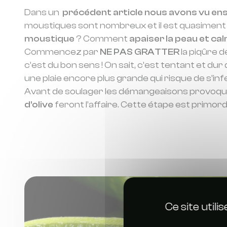
Dans un
précédent article nous avons vu en
moustiques sont nombreux et il est quasiment 
moustique
? Comment
apaiser la peau et c
Commencez par
NE PAS GRATTER
la piqûre d
c’est du bon sens ! On sait, c’est tentant et du
une plaie encore plus grande qui risque de s’inf
Avant de soulager les démangeaisons provoqué
d’olive
feront l’affaire. Cette étape est primordi
Ce site util