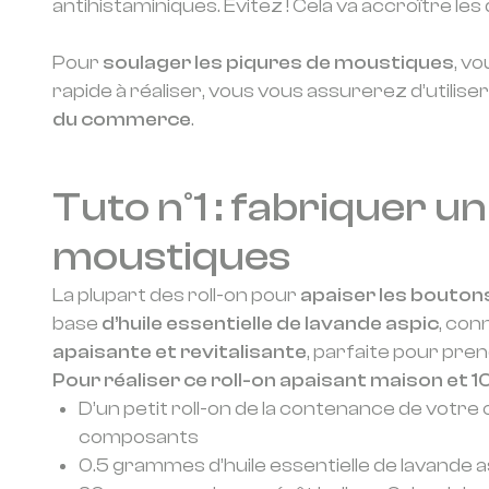
antihistaminiques. Évitez ! Cela va accroître le
Pour
soulager les piqures de moustiques
, v
rapide à réaliser, vous vous assurerez d’utilis
du commerce
.
Tuto n°1 : fabriquer u
moustiques
La plupart des roll-on pour
apaiser les bouton
base
d’huile essentielle de lavande aspic
, con
apaisante et revitalisante
, parfaite pour pren
Pour réaliser ce roll-on apaisant maison et 1
D’un petit roll-on de la contenance de votre 
composants
0.5 grammes d’huile essentielle de lavande a