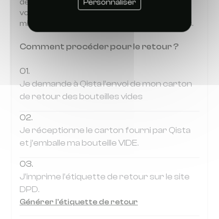
de CO₂ dans un délai de 2 ans après l’achat de
Personnaliser
votre dernier pack, vous payerez à nouveau la
mise à disposition des bouteilles commandées.
Comment procéder pour le retour ?
01.
Je demande à Qista l’envoi de mon carton
de retour des bouteilles vides
02.
Je réceptionne le carton fourni par Qista
et j’emballe ma bouteille VIDE.
03.
J’imprime l’étiquette de retour sur le site
DPD.
Générer l'étiquette de retour