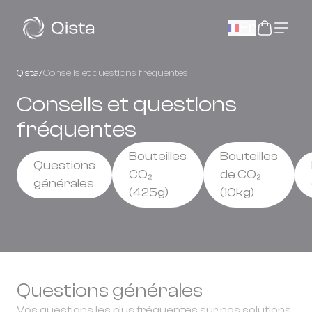
Panneau de gestion des cookies
Fr
Qista
/
Conseils et questions fréquentes
Conseils et questions
fréquentes
Bouteilles
Bouteilles
Questions
CO₂
de CO₂
générales
(425g)
(10kg)
Questions générales
Vos questions les plus fréquentes sur nos solutions