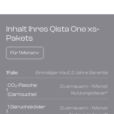
Inhalt Ihres Qista One xs-
Pakets
Für 1 Monat
1
Falle
Einmaliger Kauf, 2 Jahre Garantie
CO₂-Flasche
Zu erneuern – 1 Monat
1
Nutzungsdauer*
(Qartouche)
1 Geruchsköder
Zu erneuern – 1 Monat
1