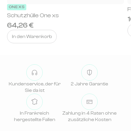
ONE XS
F
Schutzhülle One xs
1
64,26 €
In den Warenkorb
Kundenservice, der für
2 Jahre Garantie
Sie da ist
In Frankreich
Zahlung in 4 Raten ohne
hergestellte Fallen
zusätzliche Kosten