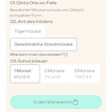
01. Qista One xs-Falle
Bewährter Mückenschutz von Qista in
kompakter Form.
02. Art des Köders
type-leurre
Tigermücke
Gewöhnliche Stechmücke
Wie kann man das wissen?
03. Schutzdauer
duration
1 Monat
2 Monate
3 Monate
652,12 €
710,43 €
768,74 €
In den Warenkorb