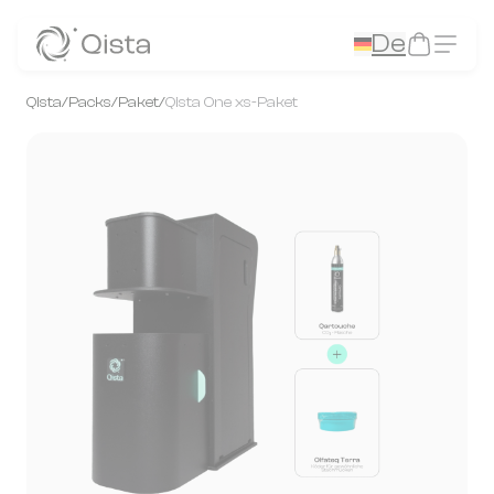
Panneau de gestion des cookies
De
Qista
/
Packs
/
Paket
/
Qista One xs-Paket