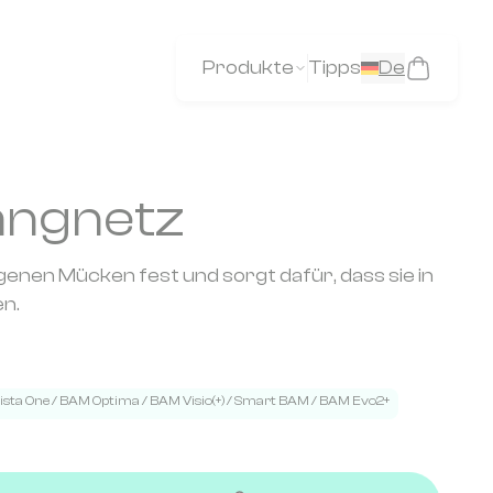
Produkte
Tipps
De
angnetz
genen Mücken fest und sorgt dafür, dass sie in
en.
ista One / BAM Optima / BAM Visio(+) / Smart BAM / BAM Evo2+