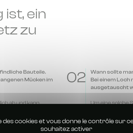
ist, ein
etz zu
indliche Bauteile.
02
Wann sollte ma
efangenen Mücken im
Bei einem Loch
ausgetauscht 
lich ab und kann
Um eine solche S
Wirksamkeit zu g
r Falle stark ab, da die
jedem Saisonstar
ise des cookies et vous donne le contrôle sur 
 innerhalb weniger
Mai.
souhaitez activer