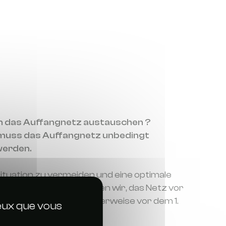
n das Auffangnetz austauschen ?
 muss das Auffangnetz unbedingt
werden.
ituation zu vermeiden und eine optimale
ewährleisten, empfehlen wir, das Netz vor
t auszutauschen, idealerweise vor dem 1.
ceux que vous