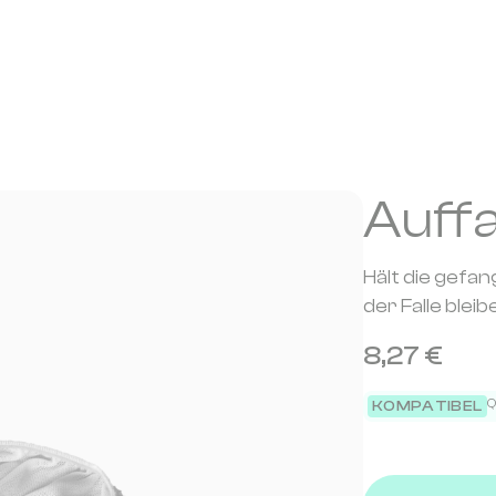
Auff
Hält die gefan
der Falle bleib
8,27 €
Q
KOMPATIBEL