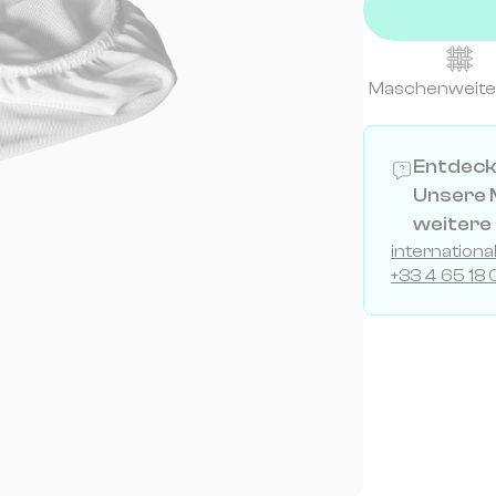
Maschenweite
Entdecke
Unsere M
weitere
internation
+33 4 65 18 