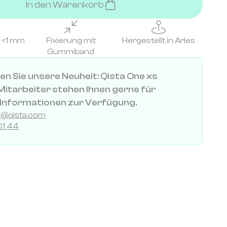
In den Warenkorb
 <1 mm
Fixierung mit
Hergestellt in Arles
Gummiband
n Sie unsere Neuheit: Qista One xs
itarbeiter stehen Ihnen gerne für
 Informationen zur Verfügung.
al@qista.com
01 44