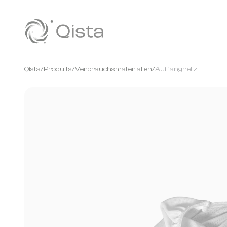
Panneau de gestion des cookies
Qista
/
Produits
/
Verbrauchsmaterialien
/
Auffangnetz