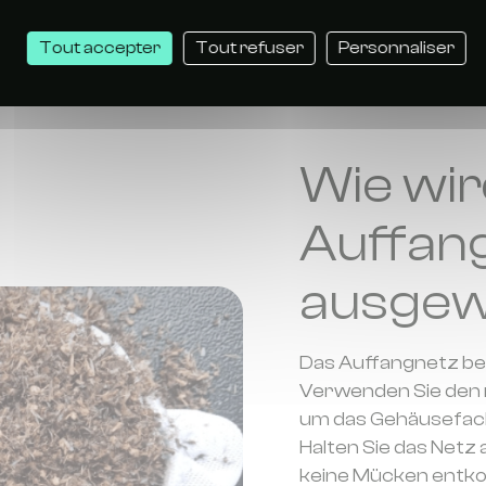
kern können.
Tout accepter
Tout refuser
Personnaliser
Wie wir
Auffan
ausgew
Das Auffangnetz bef
Verwenden Sie den mi
um das Gehäusefach
Halten Sie das Netz
keine Mücken entko