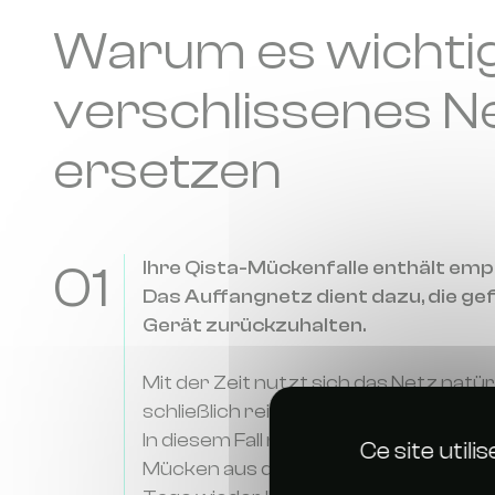
Warum es wichtig 
verschlissenes N
ersetzen
01
Ihre Qista-Mückenfalle enthält empf
Das Auffangnetz dient dazu, die g
Gerät zurückzuhalten.
Mit der Zeit nutzt sich das Netz natür
schließlich reißen.
In diesem Fall nimmt die Wirksamkeit de
Ce site util
Mücken aus der Falle entkommen und