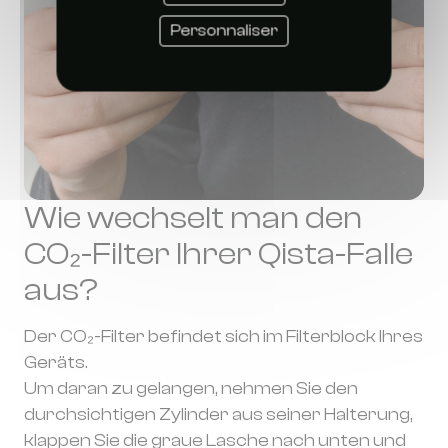
Personnaliser
Wie wechselt man den
CO₂-Filter Ihrer Qista-Falle
aus?
Der CO₂-Filter befindet sich im Filterblock Ihres
Geräts.
Um daran zu gelangen, nehmen Sie den
durchsichtigen Zylinder aus seiner Halterung,
klappen Sie die graue Lasche nach unten und