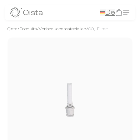
Panneau de gestion des cookies
De
Qista
/
Produits
/
Verbrauchsmaterialien
/
CO₂-Filter