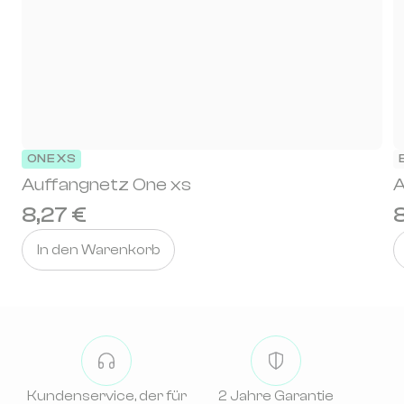
ONE XS
Auffangnetz One xs
A
8,27 €
8
In den Warenkorb
Kundenservice, der für
2 Jahre Garantie