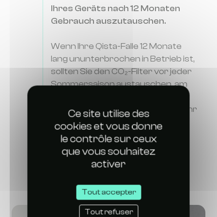
Ihres Geräts nach 12 Monaten
Gebrauch auszutauschen.
Wenn Ihre Qista-Falle 12 Monate
lang ununterbrochen in Betrieb ist,
sollten Sie den CO₂-Filter vor jeder
Sommersaison austauschen, am
besten vor dem 1. Mai.
Wenn die Falle nicht das ganze Jahr
Ce site utilise des
über verwendet wird, kann der
cookies et vous donne
Filter mehrere Saisons lang
le contrôle sur ceux
wirksam bleiben, bevor er
que vous souhaitez
ausgetauscht werden muss.
activer
Tout accepter
Tout refuser