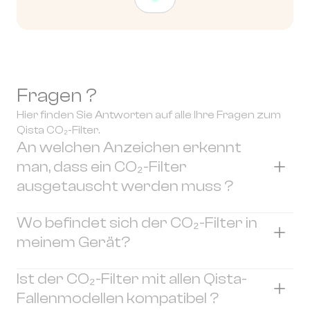
Fragen ?
Hier finden Sie Antworten auf alle Ihre Fragen zum
Qista CO₂-Filter.
An welchen Anzeichen erkennt
man, dass ein CO₂-Filter
ausgetauscht werden muss ?
Es gibt keine sichtbaren Anzeichen dafür, dass
Wo befindet sich der CO₂-Filter in
ein CO₂-Filter ausgetauscht werden muss.
meinem Gerät?
Der einzige verlässliche Anhaltspunkt ist die
Nutzungsdauer Ihrer Falle. Zur Erinnerung:
Die Position des CO₂-Filters kann je nach Modell
Ist der CO₂-Filter mit allen Qista-
Der CO₂-Filter muss nach 12 Monaten Betrieb
Ihrer Qista-Falle variieren, er befindet sich
Fallenmodellen kompatibel ?
ausgetauscht werden.
jedoch immer im Filterblock.