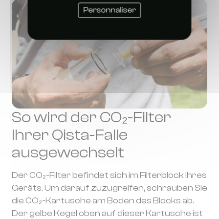
Personnaliser
So wird der CO₂-Filter
Ihrer Qista-Falle
ausgewechselt
Der CO₂-Filter befindet sich im Filterblock Ihres
Geräts. Um darauf zuzugreifen, schrauben Sie
die CO₂-Kartusche am Boden des Blocks ab.
Der gelbe Kegel oben auf dieser Kartusche ist