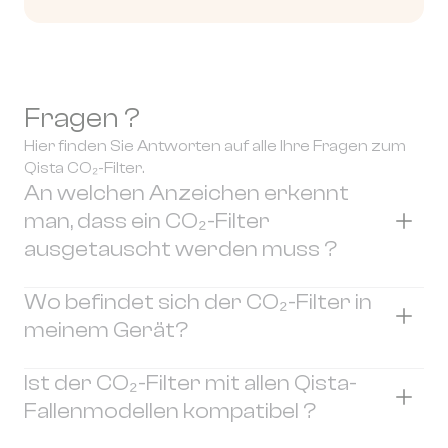
Fragen ?
Hier finden Sie Antworten auf alle Ihre Fragen zum
Qista CO₂-Filter.
An welchen Anzeichen erkennt
man, dass ein CO₂-Filter
ausgetauscht werden muss ?
Es gibt keine sichtbaren Anzeichen dafür, dass
Wo befindet sich der CO₂-Filter in
ein CO₂-Filter ausgetauscht werden muss.
meinem Gerät?
Der einzige verlässliche Anhaltspunkt ist die
Nutzungsdauer Ihrer Falle. Zur Erinnerung:
Die Position des CO₂-Filters kann je nach Modell
Ist der CO₂-Filter mit allen Qista-
Der CO₂-Filter muss nach 12 Monaten Betrieb
Ihrer Qista-Falle variieren, er befindet sich
Fallenmodellen kompatibel ?
ausgetauscht werden.
jedoch immer im Filterblock.
Im Zweifelsfall lesen Sie bitte die