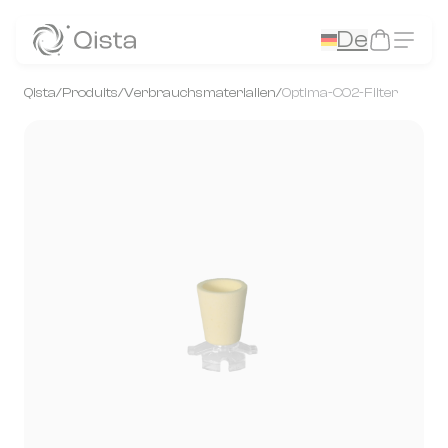
Panneau de gestion des cookies
De
Qista
/
Produits
/
Verbrauchsmaterialien
/
Optima-CO2-Filter