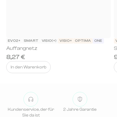
EVO2+
SMART
VISIO(+)
VISIO+
OPTIMA
ONE
Auffangnetz
S
8,27 €
In den Warenkorb
Kundenservice, der für
2 Jahre Garantie
Sie da ist