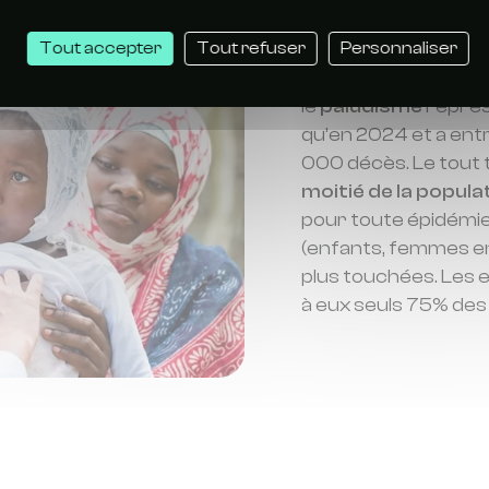
qui transmet le plu
Tout accepter
Tout refuser
Personnaliser
D’après
l’
Organisatio
le
paludisme
représe
qu’en 2024 et a ent
000 décès. Le tout 
moitié de la popul
pour toute épidémie,
(enfants, femmes en
plus touchées. Les 
à eux seuls 75% des