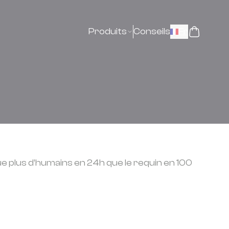
Produits
Conseils
Fr
tue plus d’humains en 24h que le requin en 100