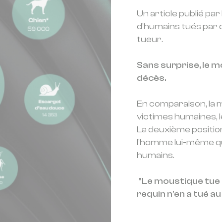
Un article publié par
d’humains tués par 
tueur.
Sans surprise, le 
décès.
En comparaison, la m
victimes humaines, l
La deuxième positi
l’homme lui-même qu
humains.
"Le moustique tue 
requin n’en a tué a