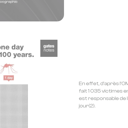
En effet, d’après l’O
fait 1 035 victimes 
est responsable de 
jour(2).