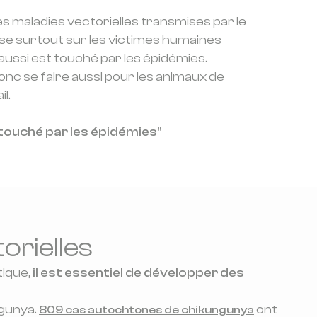
es maladies vectorielles transmises par le
ise surtout sur les victimes humaines
al aussi est touché par les épidémies.
onc se faire aussi pour les animaux de
l.
 touché par les épidémies"
orielles
tique,
il est essentiel de développer des
ngunya.
ont
809 cas autochtones de chikungunya