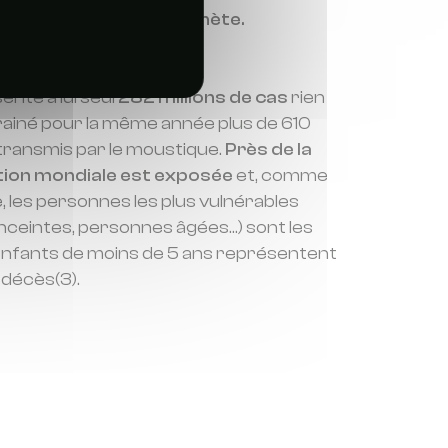
s de maladies sur la planète.
n Mondiale de la Santé
,
nte à lui seul
282 millions de cas
rien
rainé pour la même année plus de 610
transmis par le moustique.
Près de la
ation mondiale est exposée
et, comme
 les personnes les plus vulnérables
ceintes, personnes âgées…) sont les
enfants de moins de 5 ans représentent
 décès(3).