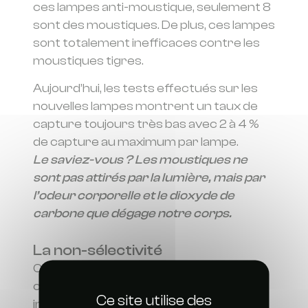
ces lampes anti-moustique, seulement 8
sont des moustiques. De plus, ces lampes
sont totalement inefficaces contre les
moustiques tigres.
Aujourd’hui, les tests effectués sur les
nouvelles lampes montrent un taux de
capture toujours très bas avec 2 à 4 %
de capture au maximum par lampe.
Le saviez-vous ? Les moustiques ne
sont pas attirés par la lumière, mais par
l’odeur corporelle et le dioxyde de
carbone que dégage notre corps.
La non-sélectivité
Cette étude a également révélé le
caractère de « Non-sélectivité »
Ce site utilise des
inquiétant des lampes anti moustiques :