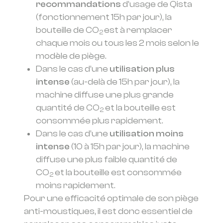
recommandations
d’usage de Qista
(fonctionnement 15h par jour), la
bouteille de CO
est à remplacer
2
chaque mois ou tous les 2 mois selon le
modèle de piège.
Dans le cas d’une
utilisation plus
intense
(au-delà de 15h par jour), la
machine diffuse une plus grande
quantité de CO
et la bouteille est
2
consommée plus rapidement.
Dans le cas d’une
utilisation moins
intense
(10 à 15h par jour), la machine
diffuse une plus faible quantité de
CO
et la bouteille est consommée
2
moins rapidement.
Pour une efficacité optimale de son piège
anti-moustiques, il est donc essentiel de