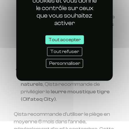
cookies et vous donne
soirée.
le contrôle sur ceux
Il est particulièrement adapté aux
que vous souhaitez
environnements où les moustiques se
activer
développent dans des
gîtes larvaires
naturels
, comme les creux d’arbres,
les amas de feuilles, les zones
Tout accepter
humides, les étangs ou autres points
Tout refuser
d’eau naturels.
Personnaliser
Si votre environnement combine à la
fois des
gîtes larvaires artificiels et
naturels
, Qista recommande de
privilégier le
leurre moustique tigre
(Olfateq City)
.
Qista recommande d'utiliser le piège en
moyenne 6 mois dans l'année,