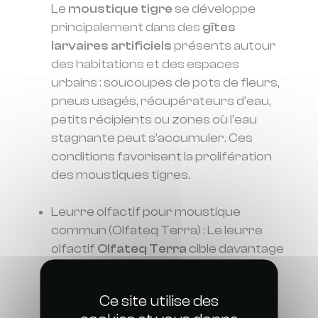
Le
moustique tigre
se développe
principalement dans des
gîtes
larvaires artificiels
présents autour
des habitations et des espaces
urbains : soucoupes de pots de fleurs,
pneus usagés, récupérateurs d’eau,
petits récipients ou zones où l’eau
stagnante peut s’accumuler. Ces
conditions favorisent la prolifération
des moustiques tigres.
Leurre olfactif pour moustique
commun (Olfateq Terra) : Le leurre
olfactif
Olfateq Terra
cible davantage
le
moustique commun (Culex
pipiens)
, une espèce généralement
Ce site utilise des
plus active en début de matinée et en