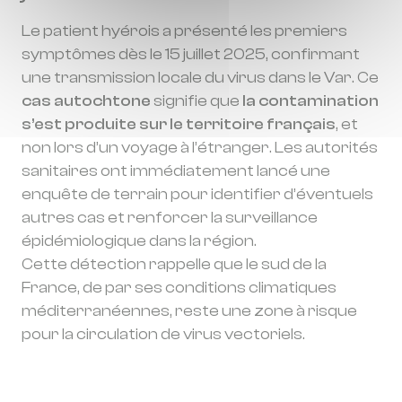
Le patient hyérois a présenté les premiers
symptômes dès le 15 juillet 2025, confirmant
une transmission locale du virus dans le Var. Ce
cas autochtone
signifie que
la contamination
s’est produite sur le territoire français
, et
non lors d’un voyage à l’étranger. Les autorités
sanitaires ont immédiatement lancé une
enquête de terrain pour identifier d’éventuels
autres cas et renforcer la surveillance
épidémiologique dans la région.
Cette détection rappelle que le sud de la
France, de par ses conditions climatiques
méditerranéennes, reste une zone à risque
pour la circulation de virus vectoriels.