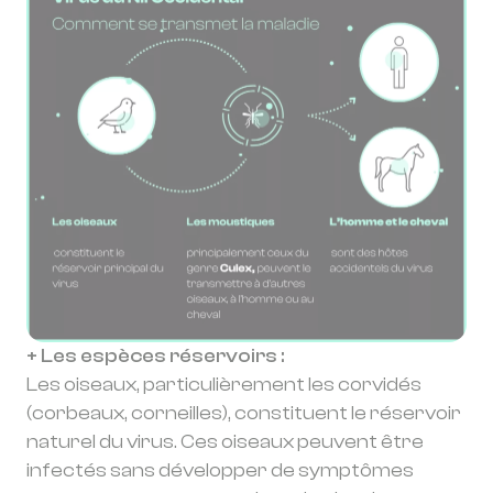
+ Les espèces réservoirs :
Les oiseaux, particulièrement les corvidés
(corbeaux, corneilles), constituent le réservoir
naturel du virus. Ces oiseaux peuvent être
infectés sans développer de symptômes