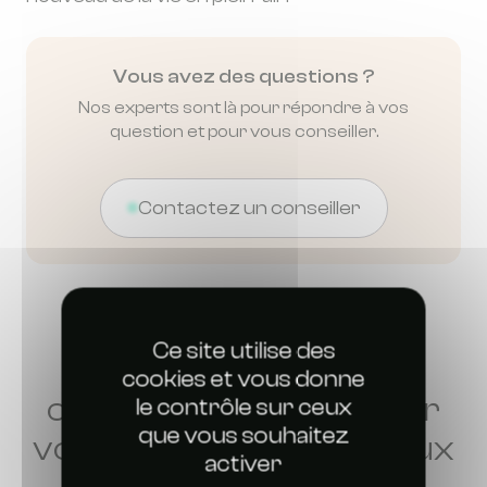
Vous avez des questions ?
Nos experts sont là pour répondre à vos
question et pour vous conseiller.
Contactez un conseiller
Ce site utilise des
Découvrez tous nos
cookies et vous donne
conseils pour retrouver
le contrôle sur ceux
que vous souhaitez
votre tranquillité face aux
activer