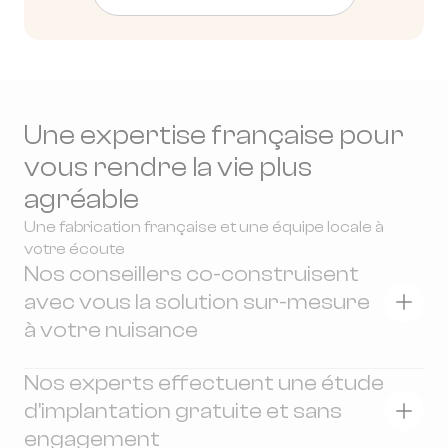
Une expertise française pour
vous rendre la vie plus
agréable
Une fabrication française et une équipe locale à
votre écoute
Nos conseillers co-construisent
avec vous la solution sur-mesure
à votre nuisance
Lors d'un entretien téléphonique, nous
Nos experts effectuent une étude
tâchons de comprendre votre niveau de
d'implantation gratuite et sans
nuisance, vos attentes et identifions les zones
engagement
à risque sur votre terrain. Vous obtenez alors