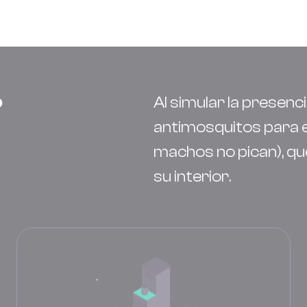
?
Al simular la presenc
antimosquitos para e
machos no pican), qu
su interior.