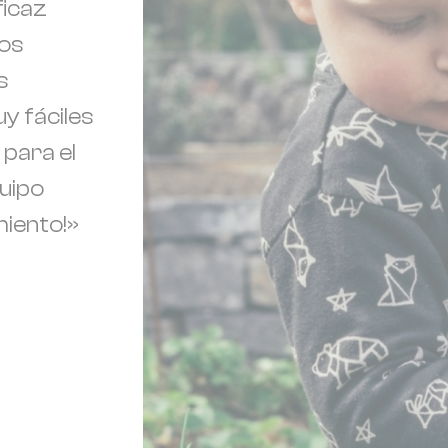
ficaz
los
s
y fáciles
 para el
quipo
iento!»