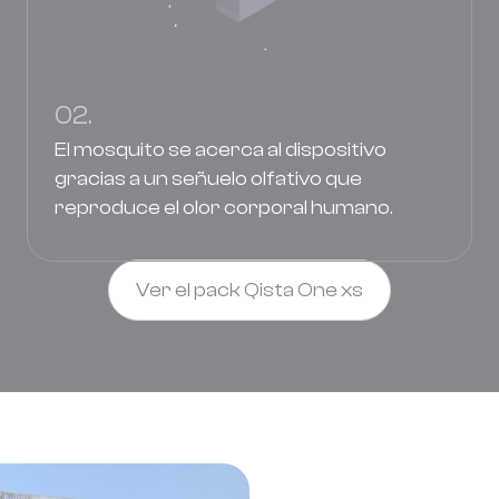
02.
El mosquito se acerca al dispositivo
gracias a un señuelo olfativo que
reproduce el olor corporal humano.
Ver el pack Qista One xs