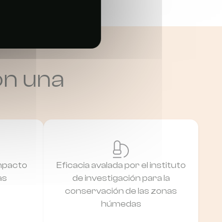
on una
impacto
Eficacia avalada por el instituto
as
de investigación para la
conservación de las zonas
húmedas