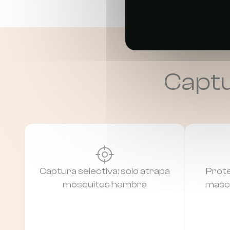
Captu
Captura selectiva: solo atrapa
Prote
mosquitos hembra
masco