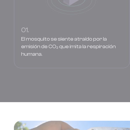
01.
El mosquito se siente atraído por la
emisión de CO₂ que imita la respiración
humana.