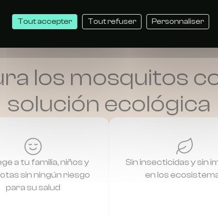
Tout accepter
Tout refuser
Personnaliser
ra los mosquitos c
solución ecológica
ge a tu familia, niños y
Sin insecticidas y sin 
tas sin ningún riesgo
en los ecosistem
para su salud