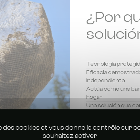
¿Por qué
solució
Tecnología protegi
Eficacia demostrad
independiente
Actúa como una bar
hogar
Una solución que com
tecnología
ise des cookies et vous donne le contrôle sur 
souhaitez activer