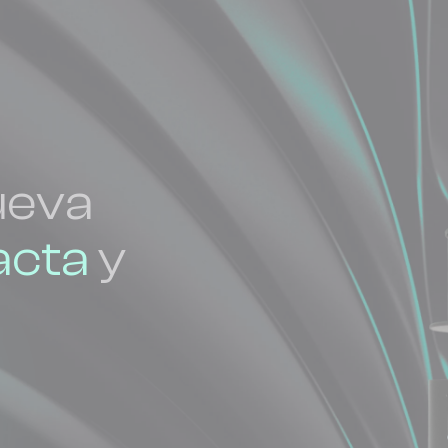
ueva
cta
y