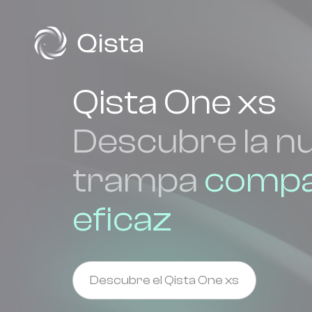
Panneau de gestion des cookies
Qista One xs
Descubre la n
trampa
compa
eficaz
Descubre el Qista One xs