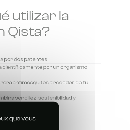
 utilizar la
n Qista?
da por dos patentes
a científicamente por un organismo
rera antimosquitos alrededor de tu
bina sencillez, sostenibilidad y
ceux que vous