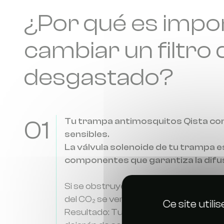
¿Por qué es impo
cambiar un filtro
desgastado?
01
Tu trampa antimosquitos Qista c
sensibles.
La válvula solenoide de tu trampa e
componentes que garantiza la difus
Si se obstruye, por ejemplo, debido a un
del CO₂ se verá afectada
Ce site util
Resultado: Tu dispositivo perderá efi