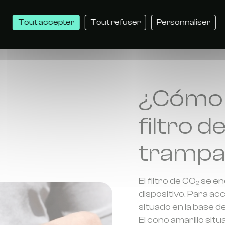
ampa y volverán a invadir
puede seguir si
os días.
de tener que sust
Tout accepter
Tout refuser
Personnaliser
¿Cómo 
filtro d
trampa
El filtro de CO₂ se e
dispositivo. Para ac
situado en la base de
El cono amarillo sit