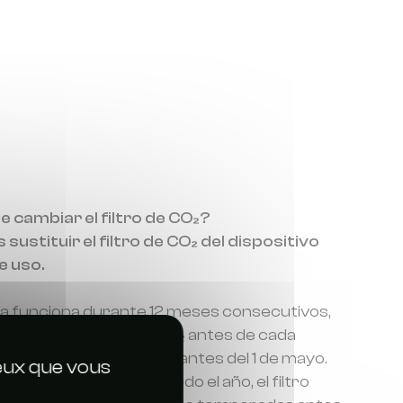
 cambiar el filtro de CO₂?
stituir el filtro de CO₂ del dispositivo
e uso.
ta funciona durante 12 meses consecutivos,
cambiar el filtro de CO₂ antes de cada
ano, preferiblemente antes del 1 de mayo.
ceux que vous
no se utiliza durante todo el año, el filtro