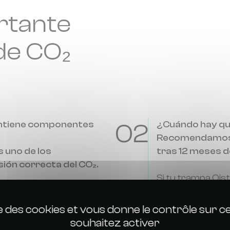
rtante
 de CO₂
ontiene componentes
02
¿Cuándo hay que
Recomendamos su
s uno de los
tras 12 meses d
ión correcta del CO₂.
Si tu trampa Qis
 filtro sucio, la difusión
es recomendable 
temporada de ver
ise des cookies et vous donne le contrôle sur 
cacia, los mosquitos
Cuando la trampa 
souhaitez activer