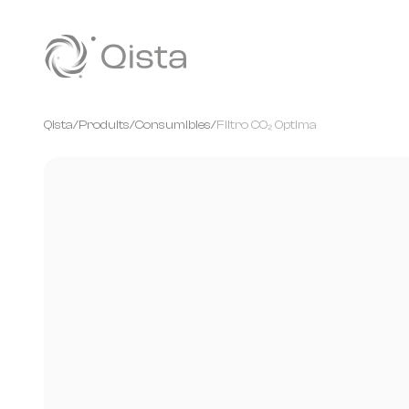
Panneau de gestion des cookies
Qista
/
Produits
/
Consumibles
/
Filtro CO₂ Optima