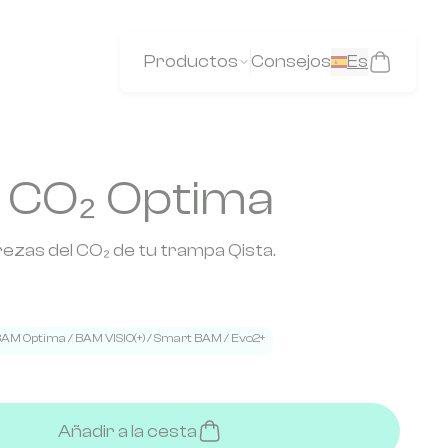
Productos
Consejos
Es
o CO₂ Optima
urezas del CO₂ de tu trampa Qista.
AM Optima / BAM VISIO(+) / Smart BAM / Evo2+
Añadir a la cesta