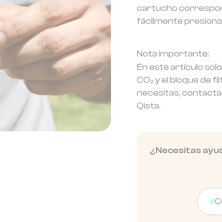
cartucho corresponde 
fácilmente presionan
Nota importante:
En este artículo solo
CO₂ y el bloque de fi
necesitas, contacta 
Qista.
¿Necesitas ayuda
C