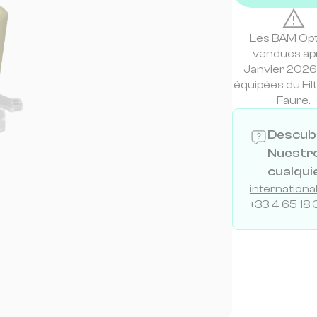
Les BAM Op
vendues ap
Janvier 2026
équipées du Fil
Faure.
Descubr
Nuestro
cualqui
internation
+33 4 65 18 