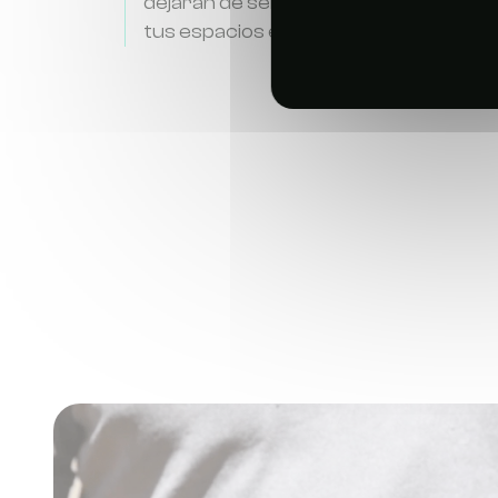
dejarán de sentirse atraídos por la tr
tus espacios exteriores en tan solo un