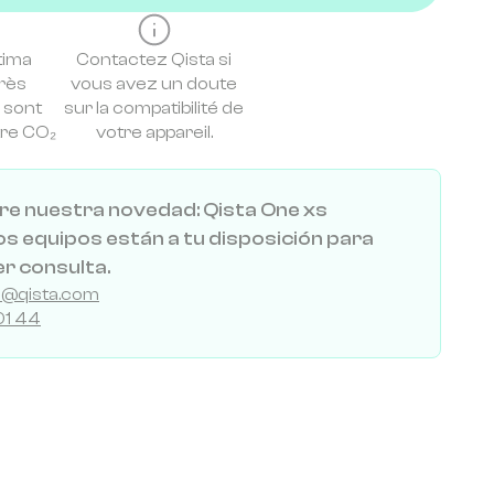
tima
Contactez Qista si
rès
vous avez un doute
 sont
sur la compatibilité de
tre CO₂
votre appareil.
e nuestra novedad: Qista One xs
s equipos están a tu disposición para
er consulta.
al@qista.com
01 44