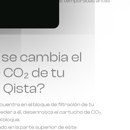
endo eficaz durante varias temporadas antes
ituirlo.
se cambia el
e CO₂ de tu
 Qista?
ncuentra en el bloque de filtración de tu
ceder a él, desenrosca el cartucho de CO₂
l bloque.
uado en la parte superior de este