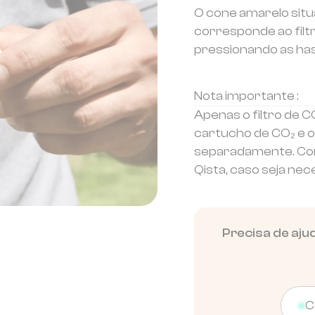
O cone amarelo sit
corresponde ao filtr
pressionando as has
Nota importante :
Apenas o filtro de C
cartucho de CO₂ e o
separadamente. Cont
Qista, caso seja nec
Precisa de ajud
C