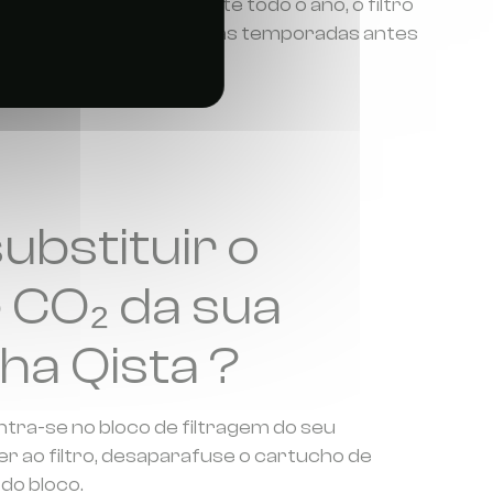
a não é utilizada durante todo o ano, o filtro
ua eficácia durante várias temporadas antes
do
bstituir o
e CO₂ da sua
ha Qista ?
ntra-se no bloco de filtragem do seu
er ao filtro, desaparafuse o cartucho de
do bloco.