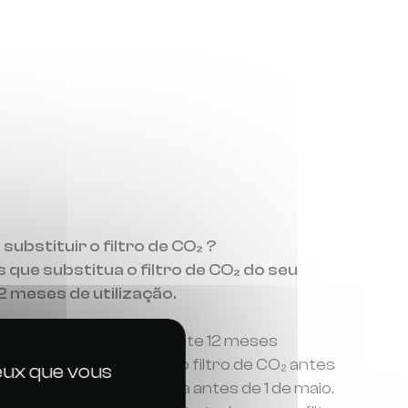
ubstituir o filtro de CO₂ ?
ue substitua o filtro de CO₂ do seu
2 meses de utilização.
ha Qista funcionar durante 12 meses
conselhável substituir o filtro de CO₂ antes
ceux que vous
de verão, de preferência antes de 1 de maio.