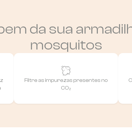
bem da sua armadil
mosquitos
ez
Filtre as impurezas presentes no
O
a
CO₂