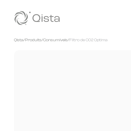
Panneau de gestion des cookies
Qista
/
Produits
/
Consumíveis
/
Filtro de CO2 Optima