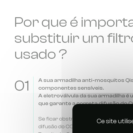
Por que é import
substituir um filt
usado ?
01
A sua armadilha anti-mosquitos Q
componentes sensíveis.
A eletroválvula da sua armadilha 
que garante a correta difusão do C
Se ficar obstruída, por exemplo, devid
Ce site util
difusão do CO₂ será prejudicada.