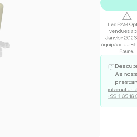
Les BAM Op
vendues ap
Janvier 2026
équipées du Fil
Faure.
Descubr
As noss
prestar
internation
+33 4 65 18 