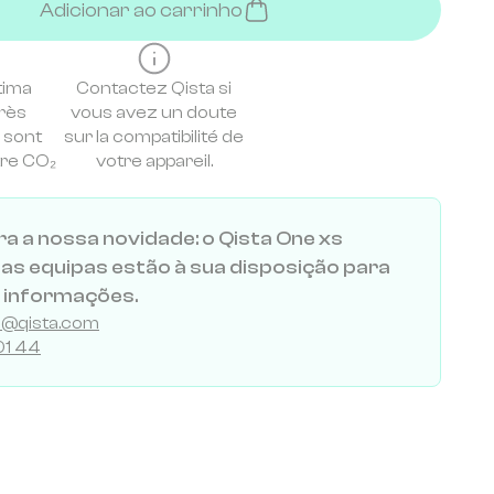
Adicionar ao carrinho
tima
Contactez Qista si
rès
vous avez un doute
 sont
sur la compatibilité de
tre CO₂
votre appareil.
a a nossa novidade: o Qista One xs
as equipas estão à sua disposição para
 informações.
al@qista.com
01 44