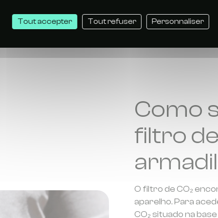
icácia, os mosquitos
Quando a armadilh
rmadilha e voltarão a
pode manter a s
Tout accepter
Tout refuser
Personnaliser
 em apenas alguns dias.
de ser substituí
Como su
filtro d
armadil
O filtro de CO₂ enco
aparelho. Para aced
CO₂ situado na base 