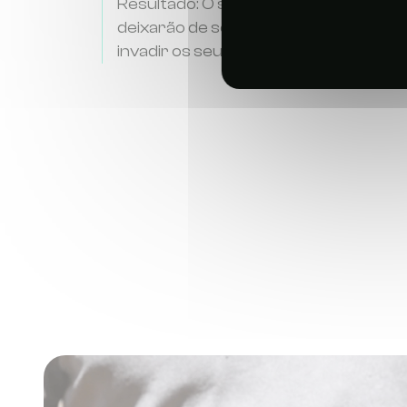
Resultado: O seu aparelho perderá ef
deixarão de ser atraídos para a sua a
invadir os seus espaços habitacionais