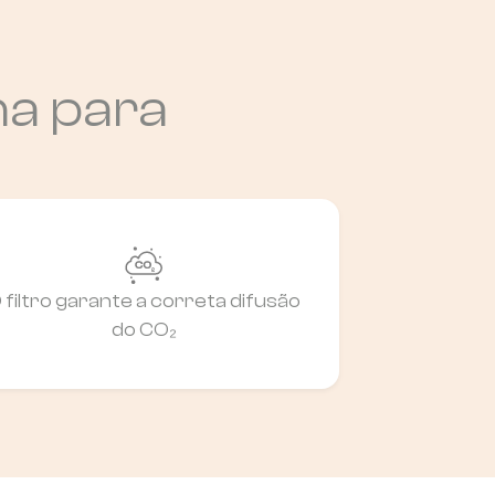
ha para
 filtro garante a correta difusão
do CO₂