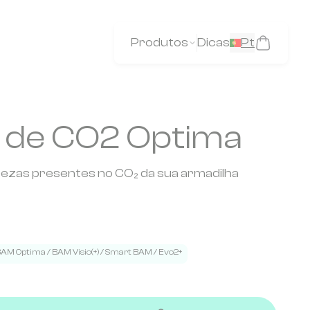
Produtos
Dicas
Pt
o de CO2 Optima
urezas presentes no CO₂ da sua armadilha
AM Optima / BAM Visio(+) / Smart BAM / Evo2+