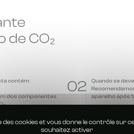
ante
ro de CO₂
ista contém
02
Quando se deve s
Recomendamos q
é um dos componentes
aparelho após 1
O₂.
Se a sua armadil
o a um filtro entupido, a
consecutivos, é a
ise des cookies et vous donne le contrôle sur 
de cada período 
souhaitez activer