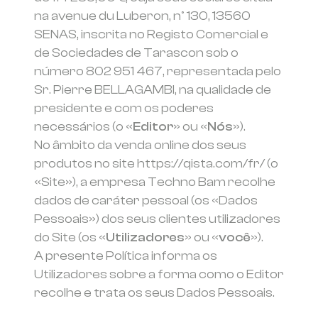
na avenue du Luberon, nº 130, 13560
SENAS, inscrita no Registo Comercial e
de Sociedades de Tarascon sob o
número 802 951 467, representada pelo
Sr. Pierre BELLAGAMBI, na qualidade de
presidente e com os poderes
necessários (o «
Editor
» ou «
Nós
»).
No âmbito da venda online dos seus
produtos no site https://qista.com/fr/ (o
«Site»), a empresa Techno Bam recolhe
dados de caráter pessoal (os «Dados
Pessoais») dos seus clientes utilizadores
do Site (os «
Utilizadores
» ou «
você
»).
A presente Política informa os
Utilizadores sobre a forma como o Editor
recolhe e trata os seus Dados Pessoais.