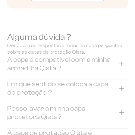
Alguma dúvida ?
Descubra as respostas a todas as suas perguntas
sobre as capas de proteção Qista.
A capa é compatível com a minha
armadilha Qista ?
Esta capa protetora é compatível com os
Em que sentido se coloca a capa
seguintes modelos:
de proteção ?
BAM Visio+ (modelo 2024)
Qista One (modelo 2025)
O fecho de correr deve ser colocado do lado
Posso lavar a minha capa
BAM Visio+ (modelo 2025)
da porta traseira da sua armadilha Qista.
protetora Qista?
A parte oposta ao fecho é ligeiramente mais
Se tiver alguma dúvida sobre a compatibilidade
larga para permitir a passagem da caixa e do
Sim No entanto, a capa protetora não deve ser
A capa de proteção Qista é
do seu dispositivo, não hesite em contactar as