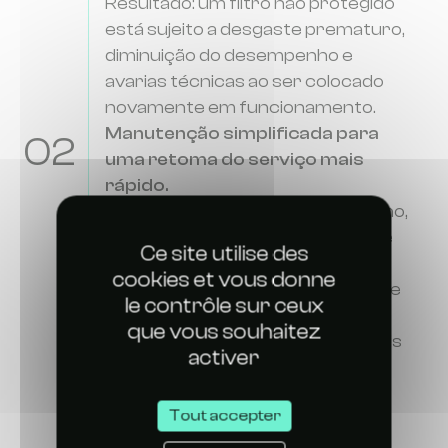
Resultado: um filtro não protegido
está sujeito a desgaste prematuro,
diminuição do desempenho e
avarias técnicas ao ser colocado
novamente em funcionamento.
Manutenção simplificada para
02
uma retoma do serviço mais
rápido.
Ao utilizar a capa durante o inverno,
o seu terminal permanece limpo e
Ce site utilise des
protegido, o que reduz a
cookies et vous donne
acumulação de resíduos e sujidade
le contrôle sur ceux
que terá de limpar na primavera.
que vous souhaitez
Resultado: uma reinicialização mais
activer
simples, mais rápida e sem
surpresas desagradáveis.
Tout accepter