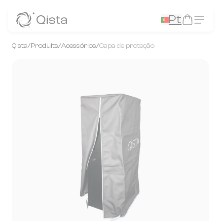
Panneau de gestion des cookies
Pt
Qista
/
Produits
/
Acessórios
/
Capa de proteção