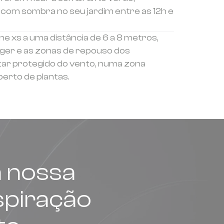
s com sombra no seu jardim entre as 12h e
One xs a uma distância de 6 a 8 metros,
teger e as zonas de repouso dos
tar protegido do vento, numa zona
perto de plantas.
 a nossa
spiração