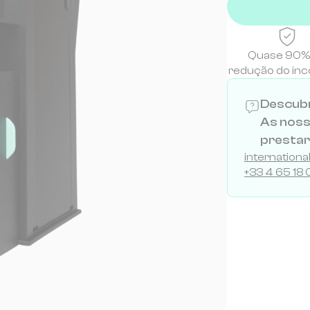
Quase 90%
redução do in
Descubr
As noss
prestar
internation
+33 4 65 18 