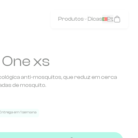
Produtos
Dicas
Pt
 One xs
cológica anti-mosquitos, que reduz em cerca
adas de mosquito.
Entrega em 1 semana