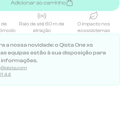
Adicionar ao carrinho
 de
Raio de até 60 m de
0 impacto nos
cómodo
atração
ecossistemas
a a nossa novidade: o Qista One xs
as equipas estão à sua disposição para
 informações.
al@qista.com
01 44