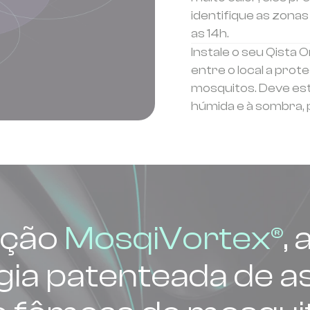
identifique as zona
as 14h.
Instale o seu Qista 
entre o local a pro
mosquitos. Deve es
húmida e à sombra, 
ação
MosqiVortex®
,
gia patenteada de a