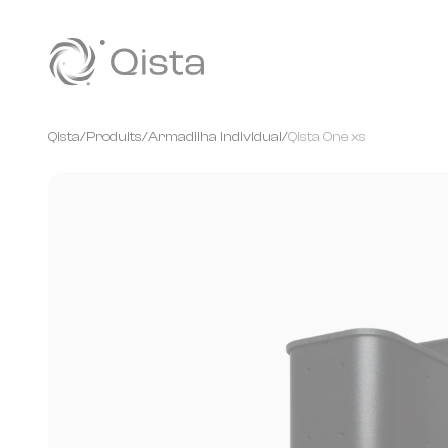
Panneau de gestion des cookies
Qista
/
Produits
/
Armadilha individual
/
Qista One xs