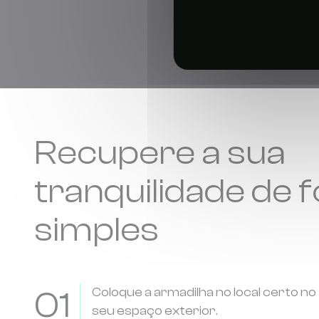
Recupere a sua
tranquilidade de 
simples
01
Coloque a armadilha no local certo no
seu espaço exterior.