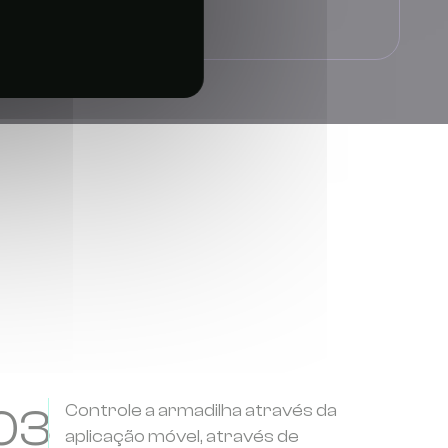
envio).
03
Controle a armadilha através da
aplicação móvel, através de