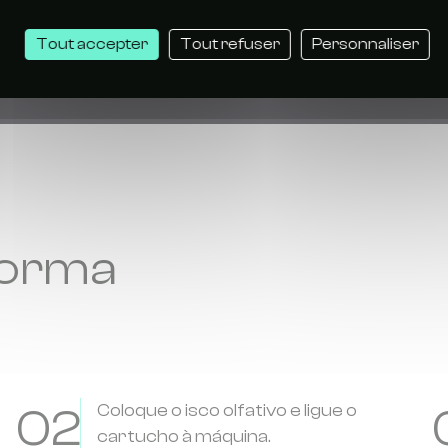
Tout accepter
Tout refuser
Personnaliser
forma
02
Coloque o isco olfativo e ligue o
cartucho à máquina.