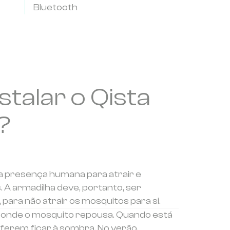
Bluetooth
stalar o Qista
?
 a presença humana para atrair e
 A armadilha deve, portanto, ser
, para não atrair os mosquitos para si.
s onde o mosquito repousa. Quando está
eferem ficar à sombra. No verão,