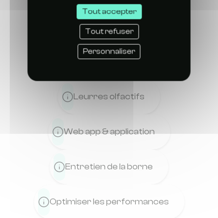
moustiques
Tout accepter
Questions générales
Tout refuser
Personnaliser
Bouteilles de CO₂
Leurres olfactifs
Web app & application
Entretien de la borne
Optimiser les performances