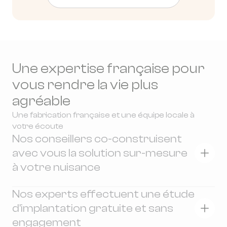
Une expertise française pour
vous rendre la vie plus
agréable
Une fabrication française et une équipe locale à
votre écoute
Nos conseillers co-construisent
avec vous la solution sur-mesure
à votre nuisance
Lors d'un entretien téléphonique, nous
Nos experts effectuent une étude
tâchons de comprendre votre niveau de
d'implantation gratuite et sans
nuisance, vos attentes et identifions les zones
engagement
à risque sur votre terrain. Vous obtenez alors