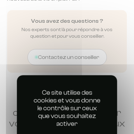
Vous avez des questions ?
Nos experts sont là pour répondre à vos
question et pour vous conseiller.
Contactez un conseiller
Ce site utilise des
Découvrez tous nos
cookies et vous donne
le contrôle sur ceux
conseils pour retrouver
que vous souhaitez
votre tranquillité face aux
activer