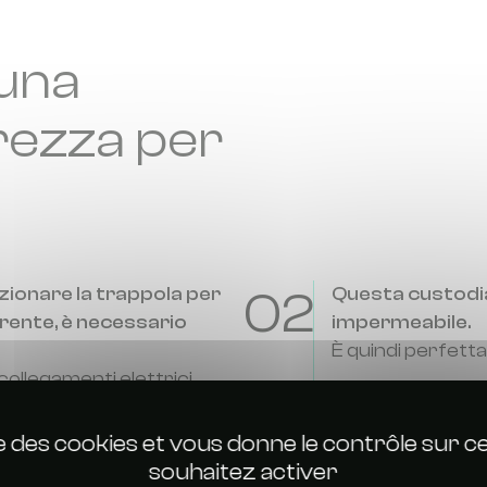
 una
rezza per
zionare la trappola per
02
Questa custodia
rrente, è necessario
impermeabile.
È quindi perfetta
collegamenti elettrici
gli spruzzi d'acqua,
ircuito o di
ise des cookies et vous donne le contrôle sur 
souhaitez activer