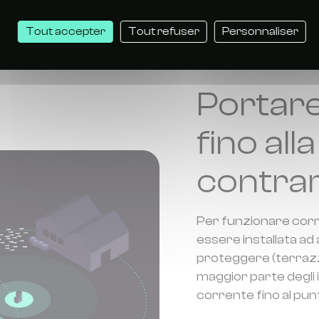
Tout accepter
Tout refuser
Personnaliser
Portare
fino all
contrar
Per funzionare corr
essere installata ad 
proteggere (terrazza,
maggior parte degli 
corrente fino al punt