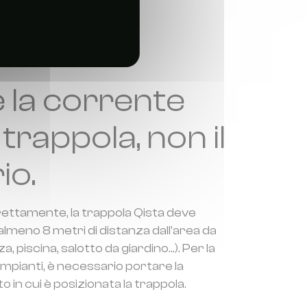
 la corrente
a trappola, non il
io.
ettamente, la trappola Qista deve
almeno 8 metri di distanza dall'area da
 piscina, salotto da giardino...). Per la
impianti, è necessario portare la
o in cui è posizionata la trappola.