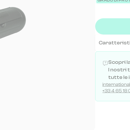
GRADO DI PRO
Caratterist
Scopri l
I nostri
tutte le
internation
+33 4 65 18 