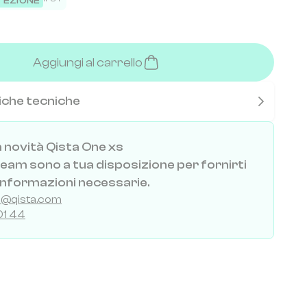
TEZIONE
Aggiungi al carrello
iche tecniche
a novità Qista One xs
 team sono a tua disposizione per fornirti
 informazioni necessarie.
al@qista.com
01 44