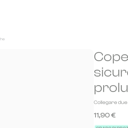
ghe
Cope
sicur
prol
Collegare due 
11,90 €