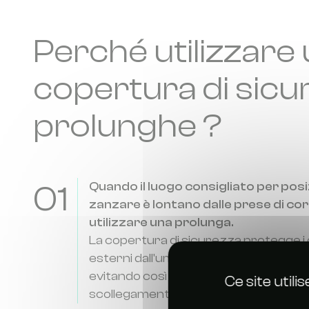
Perché utilizzare
copertura di sicu
prolunghe ?
01
Quando il luogo consigliato per posi
zanzare è lontano dalle prese di co
utilizzare una prolunga.
La copertura di sicurezza protegge i 
esterni dall'umidità, dalla polvere e da
evitando così eventuali rischi di cortoc
Ce site util
scollegamento accidentale.