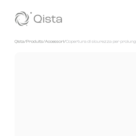
Panneau de gestion des cookies
Qista
/
Produits
/
Accessori
/
Copertura di sicurezza per prolun