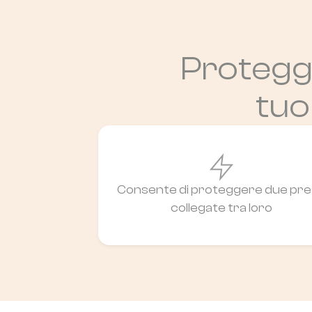
Proteggi
tuo
Consente di proteggere due pr
collegate tra loro