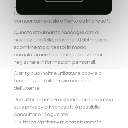
utilizziamo lo strumento Microsoft
Clarity: un servizio di analisi
comportamentale offerto da Microsoft.
Questo strumento raccoglie dati di
navigazione (clic, movimenti del mouse,
scorrimento di testo) in modo
completamente anonimo, senza mai
registrare informazioni personali.
Clarity può inoltre utilizzare cookie o
tecnologie simili, previo consenso
dell'utente.
Per ulteriori informazioni sull'informativa
sulla privacy di Microsoft, è possibile
consultare il seguente
link:
https://privacy.microsoft.com/fr-