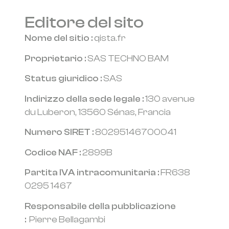
Editore del sito
Nome del sitio :
qista.fr
Proprietario :
SAS TECHNO BAM
Status giuridico :
SAS
Indirizzo della sede legale :
130 avenue
du Luberon, 13560 Sénas, Francia
Numero SIRET :
80295146700041
Codice NAF :
2899B
Partita IVA intracomunitaria :
FR638
0295 1467
Responsabile della pubblicazione
:
Pierre Bellagambi