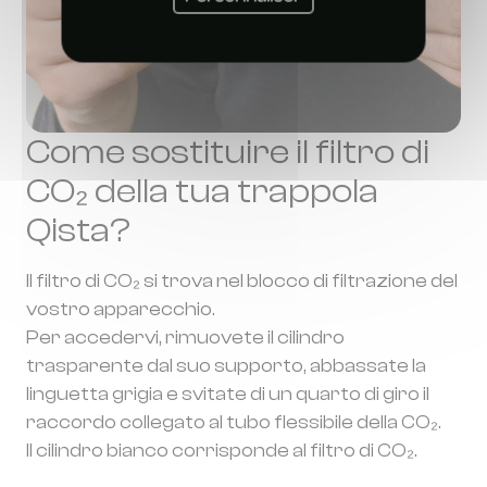
Come sostituire il filtro di
CO₂ della tua trappola
Qista?
Il filtro di CO₂ si trova nel blocco di filtrazione del
vostro apparecchio.
Per accedervi, rimuovete il cilindro
trasparente dal suo supporto, abbassate la
linguetta grigia e svitate di un quarto di giro il
raccordo collegato al tubo flessibile della CO₂.
Il cilindro bianco corrisponde al filtro di CO₂.