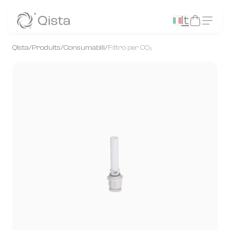
Panneau de gestion des cookies
It
Qista
/
Produits
/
Consumabili
/
Filtro per CO₂