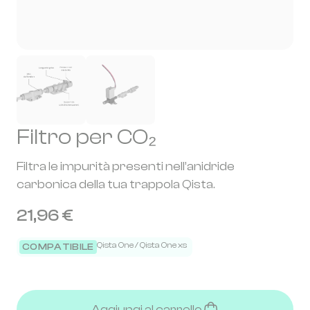
Filtro per CO₂
Filtra le impurità presenti nell’anidride
carbonica della tua trappola Qista.
21,96 €
Qista One / Qista One xs
COMPATIBILE
Aggiungi al carrello