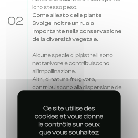
loro stesso peso.
Come alleato delle piante
02
Svolge inoltre un ruolo
importante nella conservazione
della diversità vegetale.
Alcune specie di pipistrelli sono
nettarivore e contribuiscono
all'impollinazione.
Altri, di natura frugivora,
contribuiscono alla dispersione dei
semi in diversi ecosistemi. I loro
escrementi, chiamati guano, si
Ce site utilise des
rivelano un fertilizzante naturale
cookies et vous donne
azotato molto efficace.
le contrôle sur ceux
que vous souhaitez