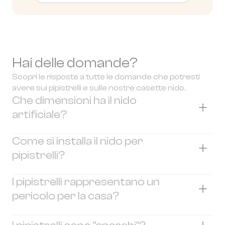
Hai delle domande?
Scopri le risposte a tutte le domande che potresti
avere sui pipistrelli e sulle nostre casette nido.
Che dimensioni ha il nido
artificiale?
Il nido per pipistrelli Qistaha le seguenti
Come si installa il nido per
dimensioni:
pipistrelli?
34 cm di altezza
22,5 cm di larghezza
Il nido per pipistrelli Qista è dotato di 2 ganci di
I pipistrelli rappresentano un
12,5 cm di profondità
fissaggio sul retro.
pericolo per la casa?
01.
Installare il nido artificiale preferibilmente
No. I pipistrelli sono mammiferi innocui che non