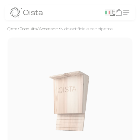
Panneau de gestion des cookies
It
Qista
/
Produits
/
Accessori
/
Nido artificiale per pipistrelli