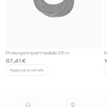
Prolunga impermeabile 25 m
N
67,41 €
1
Aggiungi al carrello