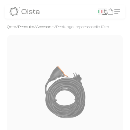
Panneau de gestion des cookies
It
Qista
/
Produits
/
Accessori
/
Prolunga impermeabile 10 m