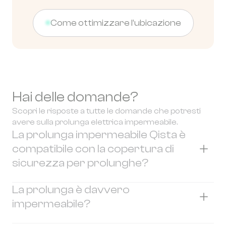
Come ottimizzare l’ubicazione
Hai delle domande?
Scopri le risposte a tutte le domande che potresti
avere sulla prolunga elettrica impermeabile.
La prolunga impermeabile Qista è
compatibile con la copertura di
sicurezza per prolunghe?
No. La prolunga impermeabile non è
La prolunga è davvero
compatibile con
la copertura di sicurezza per
impermeabile?
prolunghe
a causa dello spessore del cavo e
della presenza del coperchio di protezione.
Sì. La prolunga ha un grado di protezione IP44,