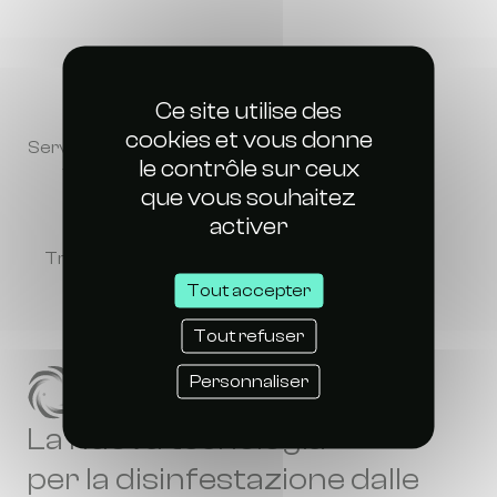
Ce site utilise des
cookies et vous donne
Servizio clienti sempre a
Due anni di garanzia
le contrôle sur ceux
tua disposizione
que vous souhaitez
activer
Trappole prodotte in
Pagamento in tre rate
Francia
senza interessi
Tout accepter
Tout refuser
Personnaliser
La nuova tecnologia
per la disinfestazione dalle