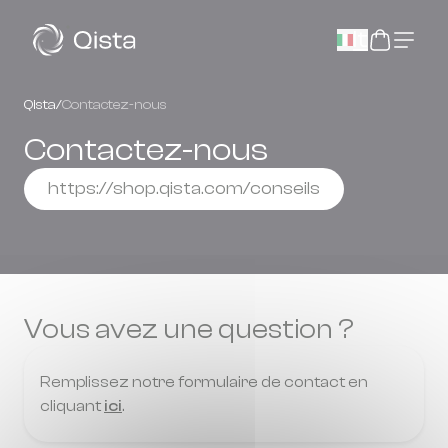
Panneau de gestion des cookies
It
Qista
/
Contactez-nous
Contactez-nous
https://shop.qista.com/conseils
Vous avez une question ?
Remplissez notre formulaire de contact en
cliquant
ici
.